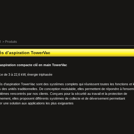
l
>
Produits
és d’aspiration TowerVac
'aspiration compacte clé en main TowerVac
e de 3 à 22,6 kW, énergie triphasée
és d'aspiration TowerVac sont des systèmes complets qui réunissent toutes les fonctions et 
 des unités traditionnelles. De conception modulable, elles permettent de répondre à l'ensem
lèmes rencontrés par nos clients. Conçues pour la sécurité au travail et la protection de
nnement, elles proposent différents systèmes de collecte et de déversement permettant
er une solution aux applications les plus exigeantes