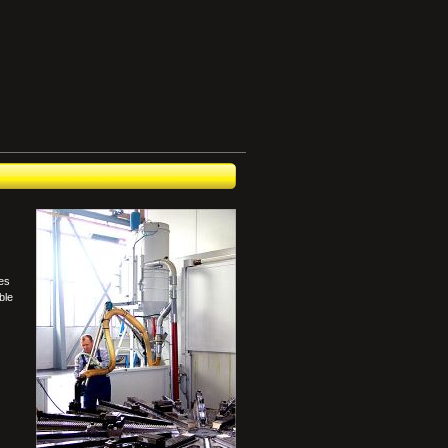
les
ble