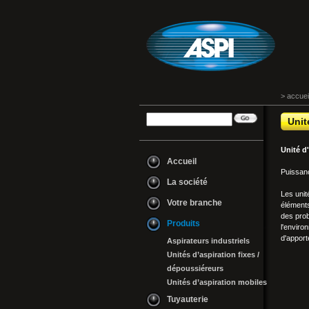
> accuei
Unit
Unité d
Accueil
Puissanc
La société
Les unit
Votre branche
éléments
des prob
Produits
l'enviro
d'apport
Aspirateurs industriels
Unités d’aspiration fixes /
dépoussiéreurs
Unités d’aspiration mobiles
Tuyauterie